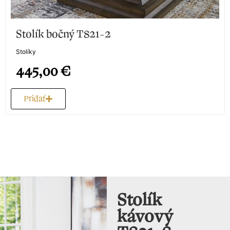
Stolík bočný T821-2
Stolíky
445,00
€
Pridať
Stolík
kávový