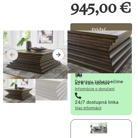
945,00
€
Pridať
do
dopytu
Materiál:
Drevo
Dopravu zabezpečíme
až k vám domov
Informácie o doručení
24/7 dostupná linka
Viac informácií