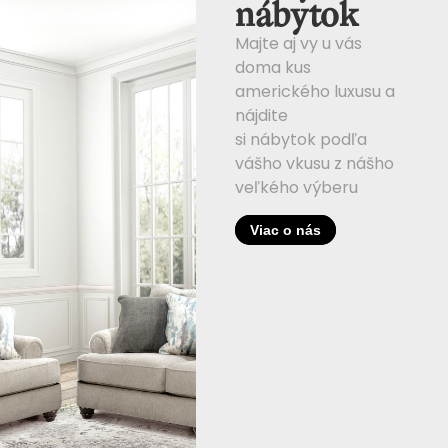
nábytok
Majte aj vy u vás
doma kus
amerického luxusu a
nájdite
si nábytok podľa
vášho vkusu z nášho
veľkého výberu
Viac o nás