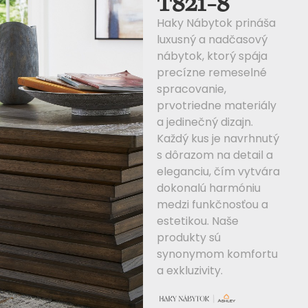
T821-8
Haky Nábytok prináša
luxusný a nadčasový
nábytok, ktorý spája
precízne remeselné
spracovanie,
prvotriedne materiály
a jedinečný dizajn.
Každý kus je navrhnutý
s dôrazom na detail a
eleganciu, čím vytvára
dokonalú harmóniu
medzi funkčnosťou a
estetikou. Naše
produkty sú
synonymom komfortu
a exkluzivity.