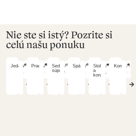
Nie ste si istý? Pozrite si
celú našu ponuku
Jedálne
Pracovne
Sedacie
Spálne
Stolíky
Komody
súpravy
a
konzoly