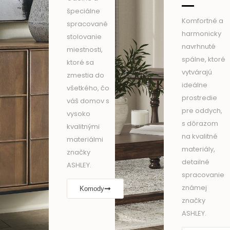
špeciálne
Komfortné a
spracované
harmonicky
stolovanie
navrhnuté
miestnosti,
spálne, ktoré
ktoré sa
vytvárajú
zmestia do
ideálne
všetkého, čo
prostredie
váš domov s
pre oddych,
vysoko
s dôrazom
kvalitnými
na kvalitné
materiálmi
materiály,
značky
detailné
ASHLEY.
spracovanie
známej
Komody
značky
ASHLEY.