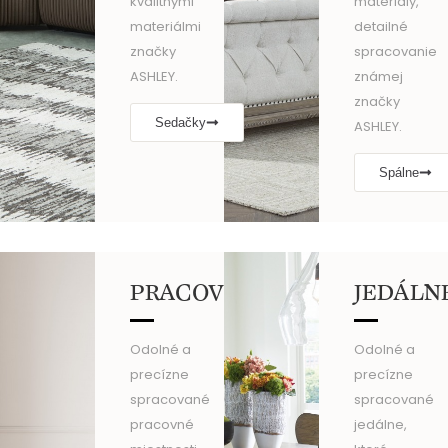
kvalitnými
materiály,
materiálmi
detailné
značky
spracovanie
ASHLEY.
známej
značky
Sedačky
ASHLEY.
Spálne
PRACOVNE
JEDÁLN
Odolné a
Odolné a
precízne
precízne
spracované
spracované
pracovné
jedálne,