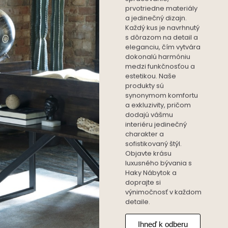
prvotriedne materiály
a jedinečný dizajn.
Každý kus je navrhnutý
s dôrazom na detail a
eleganciu, čím vytvára
dokonalú harmóniu
medzi funkčnosťou a
estetikou. Naše
produkty sú
synonymom komfortu
a exkluzivity, pričom
dodajú vášmu
interiéru jedinečný
charakter a
sofistikovaný štýl.
Objavte krásu
luxusného bývania s
Haky Nábytok a
doprajte si
výnimočnosť v každom
detaile.
Ihneď k odberu