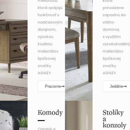
miestnosti,
ktoré
ktoré spájajú
prirodzene
funkčnosť s
zapadnú do
nadčasovým
vášho
dizajnom,
domova,
vysokou
s využitím
kvalitou
vysokokvalitn
materiálov
materiálov
špičkovej
špičkovej
značky
značky
ASHLEY.
ASHLEY.
Pracovne
Jedálne
Komody
Stolíky
a
konzoly
Odolné a