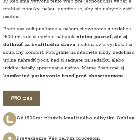
Aj keď sme vytvorili tento web pre jednoduchší výber a
prehľad ponuky, našou prioritou je, aby ste nábytok zažili
osobne.
Preto vás radi privítame v našom showroome s rozlohou
1500 m², kde si môžete nábytok
nielen pozrieť, ale aj
dotknúť sa kvalitného dreva
, materiálov a vyskúšať si
skutočný komfort. Fotografie na internete nikdy nedokážu
úplne nahradiť pocit, keď si sadnete na sedačku alebo
uvidíte detaily spracovania naživo. Máme dostupné aj
komfortné parkovanie hneď pred showroomom.
O nás
Až 1500m² plných kvalitného nábytku Ashley
Prevedieme Vás celým procesom