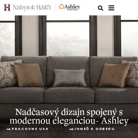
Nadčasový dizajn spojený s
modernou eleganciou- Ashley
PRACOVNE USA
IHNEĎ K ODBERU