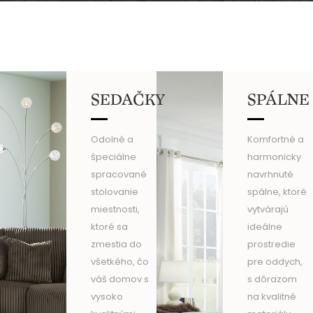
SEDAČKY
SPÁLNE
Odolné a
Komfortné a
špeciálne
harmonicky
spracované
navrhnuté
stolovanie
spálne, ktoré
miestnosti,
vytvárajú
ktoré sa
ideálne
zmestia do
prostredie
všetkého, čo
pre oddych,
váš domov s
s dôrazom
vysoko
na kvalitné