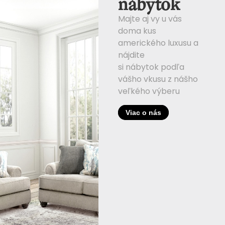
nábytok
Majte aj vy u vás
doma kus
amerického luxusu a
nájdite
si nábytok podľa
vášho vkusu z nášho
veľkého výberu
Viac o nás