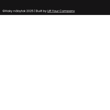
©Haky nábytok 2025 | Built by
Lift Your Company