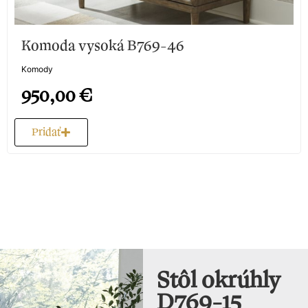
Komoda vysoká B769-46
Komody
950,00
€
Pridať
Stôl okrúhly
D769-15