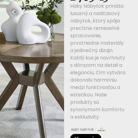
Haky Nábytok prináša
luxusný a nadčasový
nábytok, ktorý spája
precízne remeselné
spracovanie,
prvotriedne materiály
a jedinečný dizajn.
Každý kus je navrhnutý
s dôrazom na detail a
eleganciu, čím vytvára
dokonalú harmóniu
medzi funkčnosťou a
estetikou. Naše
produkty sú
synonymom komfortu
a exkluzivity.