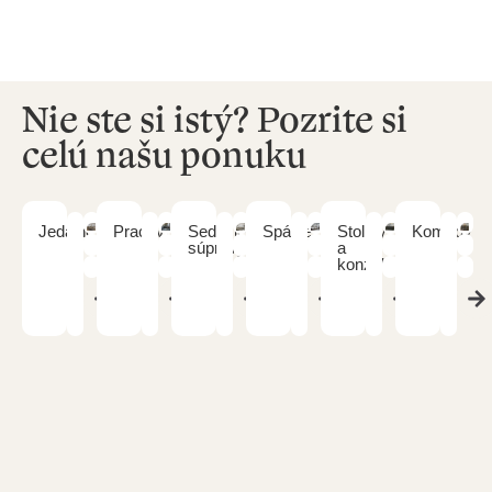
Nie ste si istý? Pozrite si
celú našu ponuku
Jedálne
Pracovne
Sedacie
Spálne
Stolíky
Komody
súpravy
a
konzoly