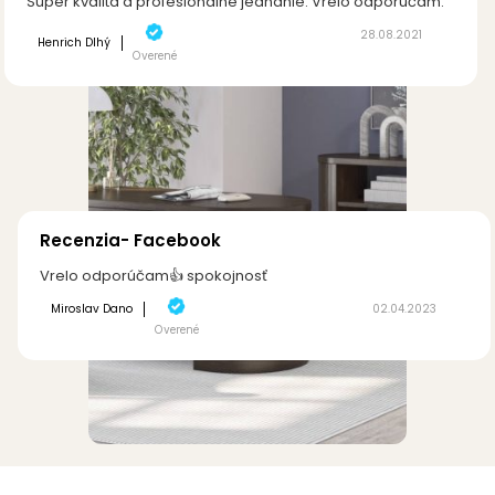
Super kvalita a profesionálne jednanie. Vrelo odporúčam.
28.08.2021
Henrich Dlhý
Overené
Recenzia- Facebook
Vrelo odporúčam👍 spokojnosť
Miroslav Dano
02.04.2023
Overené