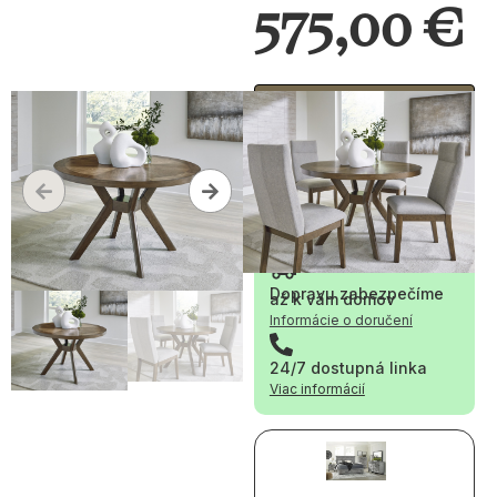
575,00
€
Pridať
do
dopytu
Materiál:
Drevo
Dopravu zabezpečíme
až k vám domov
Informácie o doručení
24/7 dostupná linka
Viac informácií