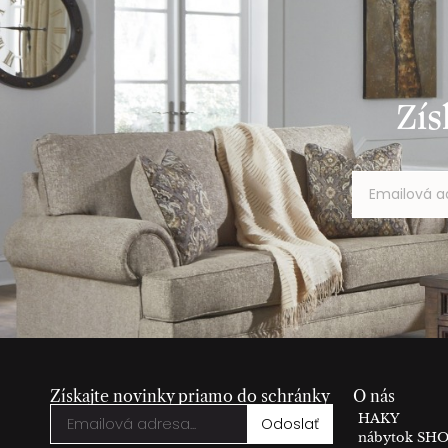
Zís
Získajte novinky priamo do schránky
O nás
HAKY
Odoslať
nábytok S