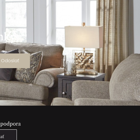
ánky
Odoslať
 podpora
lať