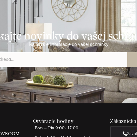
kajte novinky do vašej schr
Najnovšie informácie do vašej schránky
Otváracie hodiny
Zákaznícka
Pon – Pia 9:00- 17:00
Zavo
HOWROOM