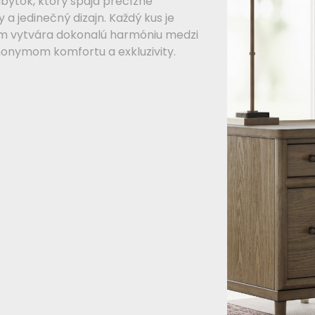
bytok, ktorý spája precízne
a jedinečný dizajn. Každý kus je
čím vytvára dokonalú harmóniu medzi
nonymom komfortu a exkluzivity.