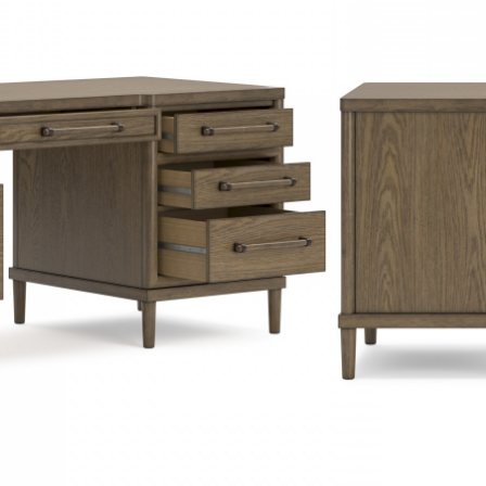
omov
y
v showroome alebo zavolať a dostanete
alitný, značkový nábytok Ashley!