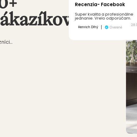
00+
Recenzia- Facebook
zákazíkov
Super kvalita a profesionálne
jednanie. Vrelo odporúčam.
28.
Henrich Dlhý
Overené
zníci…