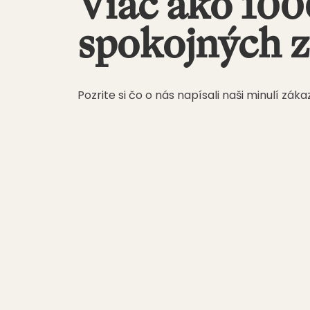
Viac ako 10
spokojných 
Pozrite si čo o nás napísali naši minulí záka