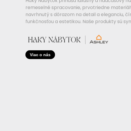
Haky Nábytok prináša luxusný a nadčasový ná
remeselné spracovanie, prvotriedne materiály 
navrhnutý s dôrazom na detail a eleganciu, 
funkčnosťou a estetikou. Naše produkty sú sy
Viac o nás