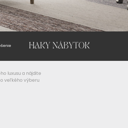
ešenie
ho luxusu a nájdite
ho veľkého výberu