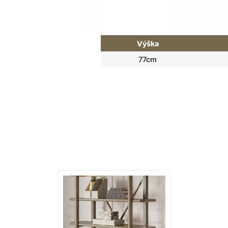
Rozmery
Výška
77cm