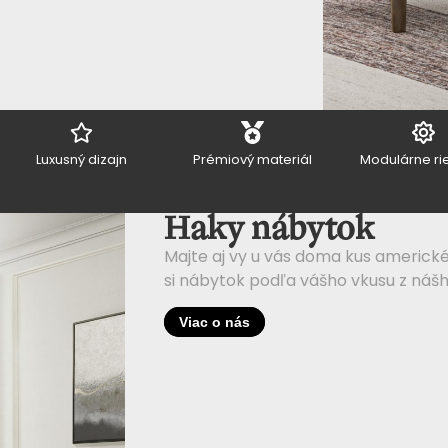
Luxusný dizajn
Prémiový materiál
Modulárne ri
Haky nábytok
Majte aj vy u vás doma kus americké
si nábytok podľa vášho vkusu z náš
Viac o nás