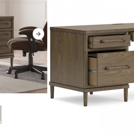
1 170,00
€
Pridať do dopytu
Materiál:
Drevo
Dopravu zabezpečíme až k vám d
Informácie o doručení
24/7 dostupná linka
Viac informácií
Výrazné zľav
Stačí sa dostaviť 
výraznú zľavu na kv