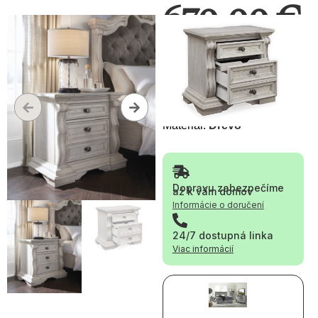
670,00
€
Pridať
do
dopytu
Materiál:
Drevo
Dopravu zabezpečíme
až k vám domov
Informácie o doručení
24/7 dostupná linka
Viac informácií