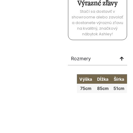
Výrazné zľavy
Stačí sa dostaviť v
showroome alebo zavolať
a dostanete výraznú zľavu
na kvalitný, značkový
nábytok Ashley!
Rozmery
Výška
Dĺžka
Šírka
75cm
85cm
51cm