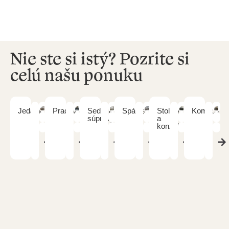
Nie ste si istý? Pozrite si
celú našu ponuku
Jedálne
Pracovne
Sedacie
Spálne
Stolíky
Komody
súpravy
a
konzoly