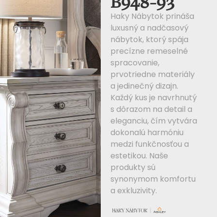
B948-93
Haky Nábytok prináša
luxusný a nadčasový
nábytok, ktorý spája
precízne remeselné
spracovanie,
prvotriedne materiály
a jedinečný dizajn.
Každý kus je navrhnutý
s dôrazom na detail a
eleganciu, čím vytvára
dokonalú harmóniu
medzi funkčnosťou a
estetikou. Naše
produkty sú
synonymom komfortu
a exkluzivity.