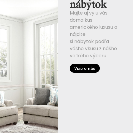
nábytok
Majte aj vy u vás
doma kus
amerického luxusu a
nájdite
si nábytok podľa
vášho vkusu z nášho
veľkého výberu
Viac o nás