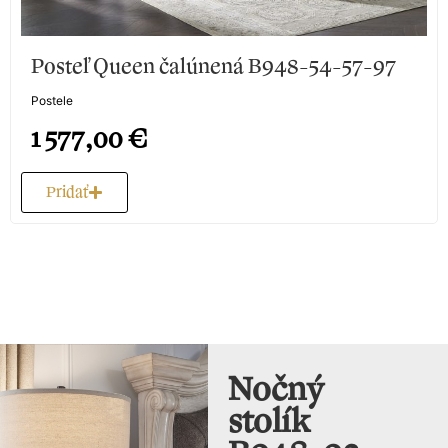
Posteľ Queen čalúnená B948-54-57-97
Postele
1 577,00
€
Pridať
Nočný
stolík