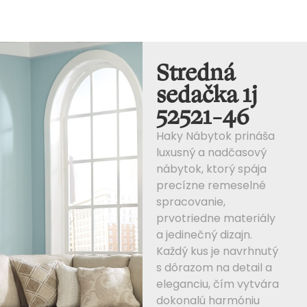
Stredná
sedačka 1j
52521-46
Haky Nábytok prináša
luxusný a nadčasový
nábytok, ktorý spája
precízne remeselné
spracovanie,
prvotriedne materiály
a jedinečný dizajn.
Každý kus je navrhnutý
s dôrazom na detail a
eleganciu, čím vytvára
dokonalú harmóniu