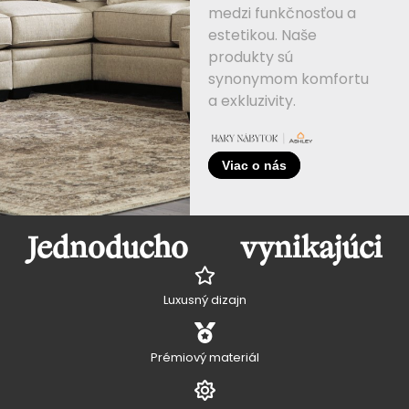
medzi funkčnosťou a
estetikou. Naše
produkty sú
synonymom komfortu
a exkluzivity.
Viac o nás
Jednoducho vynikajúci
Luxusný dizajn
Prémiový materiál