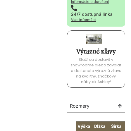
Informácie o doručení
24/7 dostupná linka
Viac informácií
Výrazné zľavy
Stačí sa dostaviť v
showroome alebo zavolať
a dostanete výraznú zľavu
na kvalitný, značkový
nábytok Ashley!
Rozmery
Výška
Dĺžka
Šírka