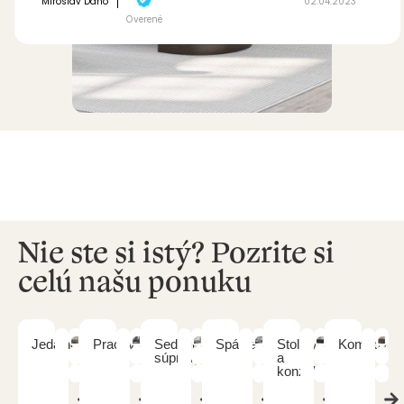
Miroslav Dano
02.04.2023
Overené
Nie ste si istý? Pozrite si
celú našu ponuku
Jedálne
Pracovne
Sedacie
Spálne
Stolíky
Komody
súpravy
a
konzoly