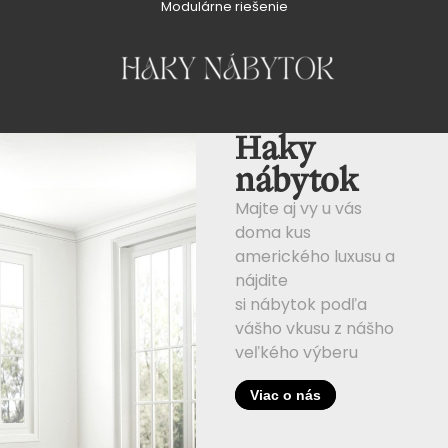
Modulárne riešenie
Haky
nábytok
Majte aj vy u vás
doma kus
amerického luxusu a
nájdite
si nábytok podľa
vášho vkusu z nášho
veľkého výberu
Viac o nás