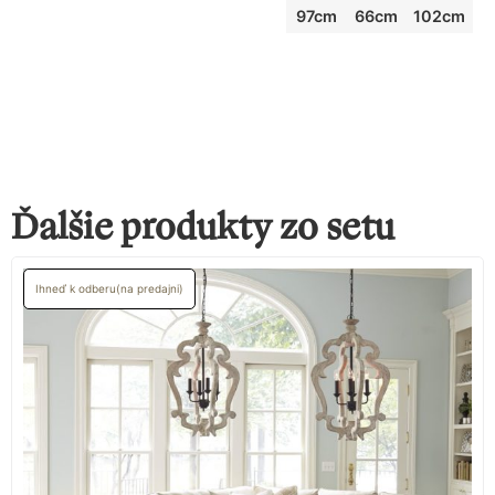
97cm
66cm
102cm
Ďalšie produkty zo setu
Ihneď k odberu(na predajni)