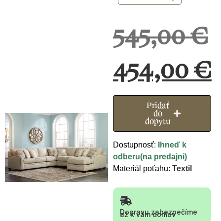
545,00
€
454,00
€
Pridať
do
dopytu
Dostupnosť:
Ihneď k
odberu(na predajni)
Materiál poťahu:
Textil
Dopravu zabezpečíme
až k vám domov