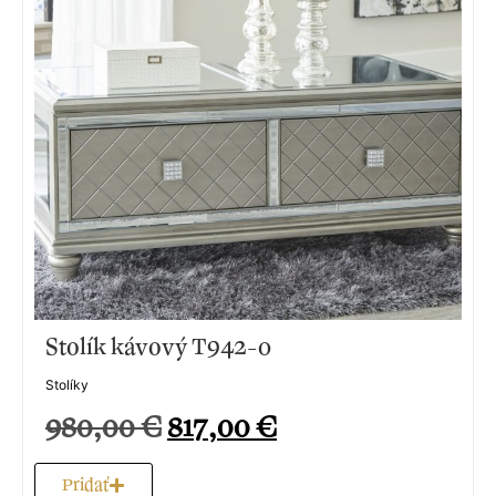
Stolík kávový T942-0
Stolíky
980,00
€
817,00
€
Pridať