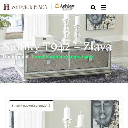
Stolíky T942 – Zľava
Dostupnosť:
Ihneď k odberu(na predajni)
Ihneď k odberu(na predajni)