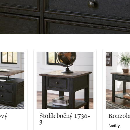
ový
Stolík bočný T736-
Konzol
3
Stolíky