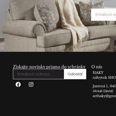
Získajte novinky priamo do schránky
O nás
HAKY
Odoslať
nábytok S
Jazerná 1, 04
(Areál Dávid)
arthaky@gma