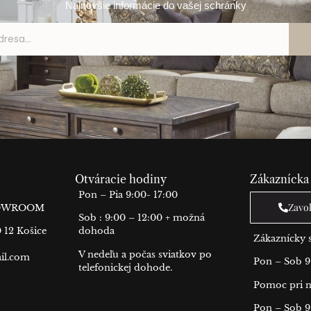
Najnovšie informácie do vašej schránky
Otváracie hodiny
Zákaznícka
Pon – Pia 9:00- 17:00
Zavo
HOWROOM
Sob : 9:00 – 12:00 + možná
0 12 Košice
dohoda
Zákaznícky s
V nedeľu a počas sviatkov po
il.com
Pon – Sob 9
telefonickej dohode.
Pomoc pri n
Pon – Sob 9