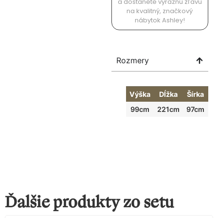
a dostanete výraznú zľavu
na kvalitný, značkový
nábytok Ashley!
Rozmery
Výška
Dĺžka
Šírka
99cm
221cm
97cm
Ďalšie produkty zo setu