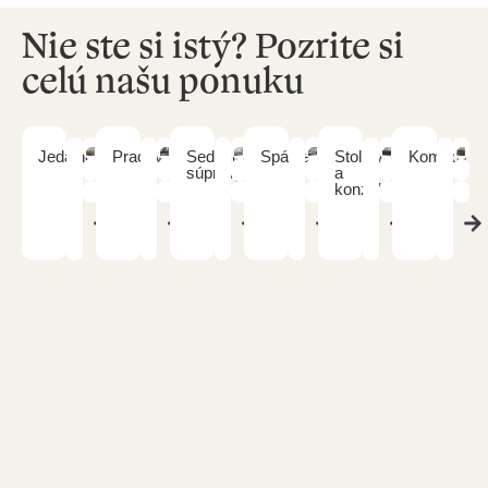
Nie ste si istý? Pozrite si
celú našu ponuku
Jedálne
Pracovne
Sedacie
Spálne
Stolíky
Komody
súpravy
a
konzoly