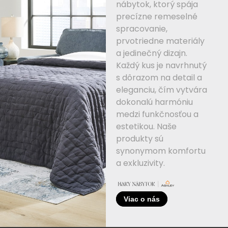
nábytok, ktorý spája
precízne remeselné
spracovanie,
prvotriedne materiály
a jedinečný dizajn.
Každý kus je navrhnutý
s dôrazom na detail a
eleganciu, čím vytvára
dokonalú harmóniu
medzi funkčnosťou a
estetikou. Naše
produkty sú
synonymom komfortu
a exkluzivity.
Viac o nás