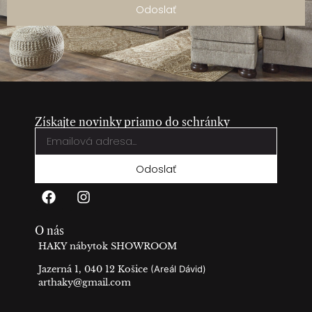
Odoslať
Získajte novinky priamo do schránky
Odoslať
O nás
HAKY nábytok SHOWROOM
Jazerná 1, 040 12 Košice
(Areál Dávid)
arthaky@gmail.com