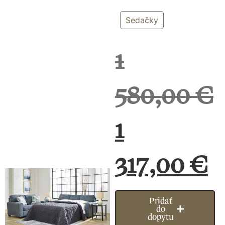
Sedačky
1
580,00
€
1
317,00
€
Pridať
do
dopytu