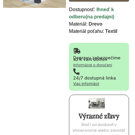
Dostupnosť:
Ihneď k
odberu(na predajni)
Materiál:
Drevo
Materiál poťahu:
Textil
Dopravu zabezpečíme
až k vám domov
Informácie o doručení
24/7 dostupná linka
Viac informácií
Výrazné zľavy
Stačí sa dostaviť v
showroome alebo zavolať