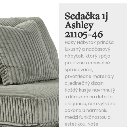
Sedačka 1j
Ashley
21105-46
Haky Nábytok prináša
luxusný a nadčasový
nábytok, ktorý spája
precízne remeselné
spracovanie,
prvotriedne materiály
a jedinečný dizajn.
Každý kus je navrhnutý
s dôrazom na detail a
eleganciu, čím vytvára
dokonalú harmóniu
medzi funkčnosťou a
estetikou. Naše