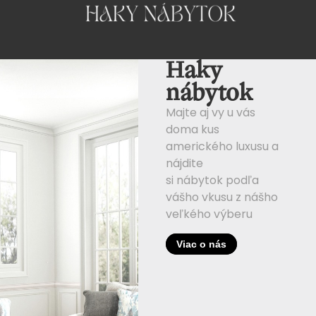
Haky
nábytok
Majte aj vy u vás
doma kus
amerického luxusu a
nájdite
si nábytok podľa
vášho vkusu z nášho
veľkého výberu
Viac o nás