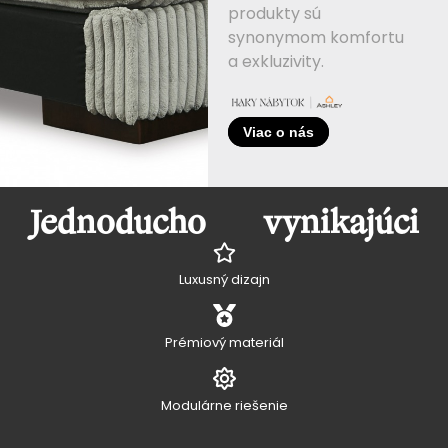
produkty sú
synonymom komfortu
a exkluzivity.
Viac o nás
Jednoducho vynikajúci
Luxusný dizajn
Prémiový materiál
Modulárne riešenie