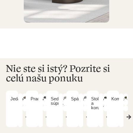
Nie ste si istý? Pozrite si
celú našu ponuku
Jedálne
Pracovne
Sedacie
Spálne
Stolíky
Komody
súpravy
a
konzoly