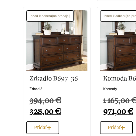
Posteľ Queen B697-54-
Haky Nábytok prináša luxusný a nadčasový ná
remeselné spracovanie, prvotriedne materiály 
navrhnutý s dôrazom na detail a eleganciu, 
funkčnosťou a estetikou. Naše produkty sú sy
Viac o nás