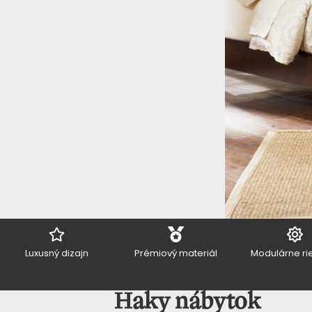
si nábytok podľa vášho vkusu z náš
Viac o nás