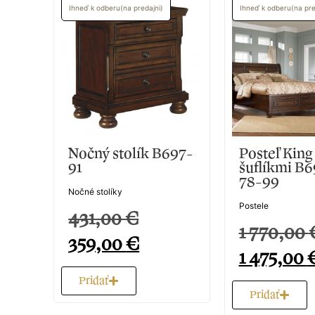
Ihneď k odberu(na predajni)
Ihneď k odberu(na pre
97-
Nočný stolík B697-
Posteľ King
91
šuflíkmi B
78-99
Nočné stolíky
Postele
431,00
€
1 770,00
359,00
€
1 475,00
Pridať
Pridať