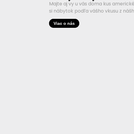
00+
Recenzia- Facebook
zákazíkov
Super kvalita a profesionálne
jednanie. Vrelo odporúčam.
28.
Henrich Dlhý
Overené
zníci…