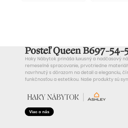
Jednoducho
vynikajúci