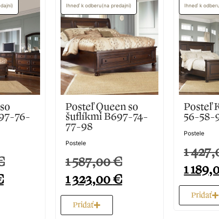
dajni)
Ihneď k odberu(na predajni)
Ihneď k odber
 so
Posteľ Queen so
Posteľ 
697-76-
šuflíkmi B697-74-
56-58-
77-98
Postele
Postele
1 427
€
1 587,00
€
1 189
€
1 323,00
€
Pridať
Pridať