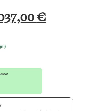
 037,00
€
ni)
omov
y