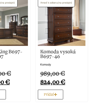
u(na predajni)
Ihneď k odberu(na predajni)
Ihneď 
King B697-
Komoda vysoká
Zr
97
B697-46
Zrkad
Komody
39
,00
€
989,00
€
32
,00
€
824,00
€
Pr
Pridať