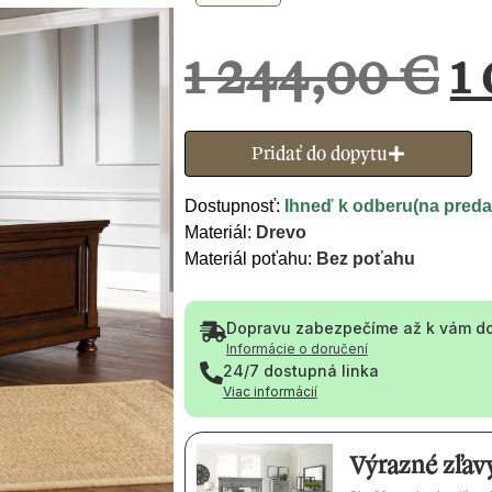
1 244,00
€
1
Pridať do dopytu
Dostupnosť:
Ihneď k odberu(na predaj
Materiál:
Drevo
Materiál poťahu:
Bez poťahu
Dopravu zabezpečíme až k vám d
Informácie o doručení
24/7 dostupná linka
Viac informácií
Výrazné zľav