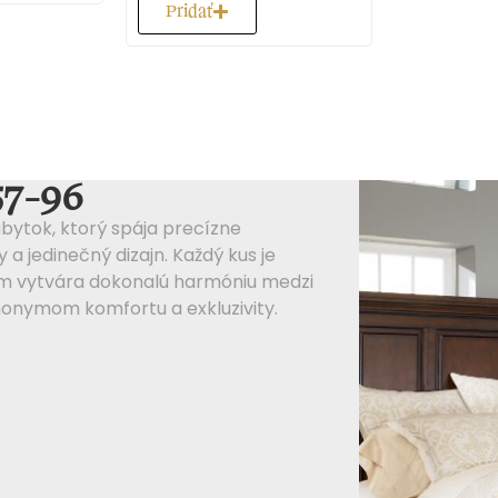
Luxusný dizajn
Prémiový materiál
Modulárne ri
Haky nábytok
Majte aj vy u vás doma kus americké