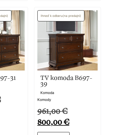
57-96
bytok, ktorý spája precízne
a jedinečný dizajn. Každý kus je
čím vytvára dokonalú harmóniu medzi
nonymom komfortu a exkluzivity.