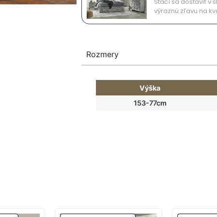
Stačí sa dostaviť 
výraznú zľavu na kv
Rozmery
Výška
153-77cm