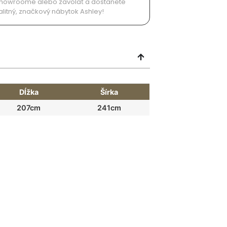
v showroome alebo zavolať a dostanete
alitný, značkový nábytok Ashley!
Dĺžka
Šírka
207cm
241cm