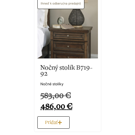
Ihneď k odberu(na predajni)
Nočný stolík B719-
92
Nočné stolíky
583,00
€
486,00
€
Pridať