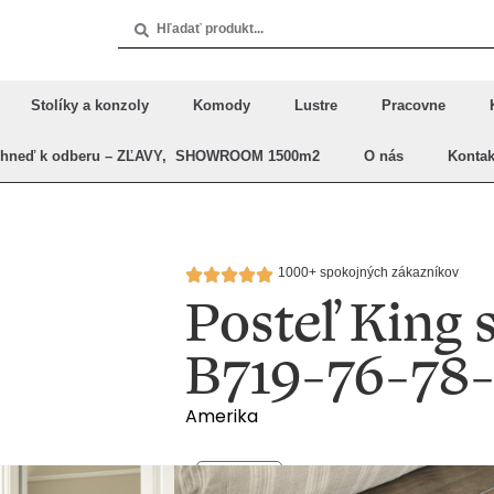
Stolíky a konzoly
Komody
Lustre
Pracovne
Ihneď k odberu – ZĽAVY, SHOWROOM 1500m2
O nás
Kontak
1000+ spokojných zákazníkov
Posteľ King 
B719-76-78
Amerika
Postele