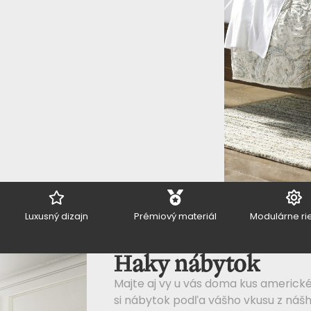
Luxusný dizajn
Prémiový materiál
Modulárne ri
Haky nábytok
Majte aj vy u vás doma kus americké
si nábytok podľa vášho vkusu z náš