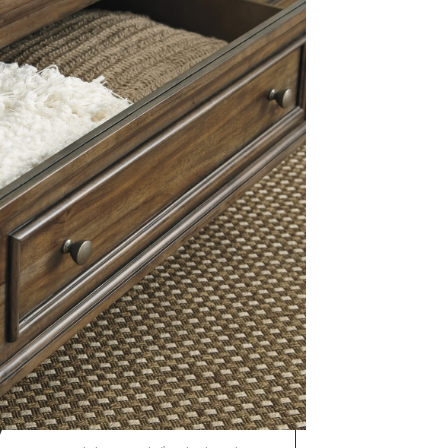
364,00
€
ni)
omov
y