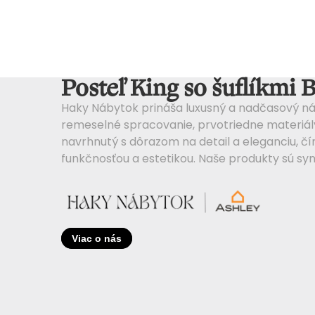
Posteľ King so šuflíkmi
Haky Nábytok prináša luxusný a nadčasový ná
remeselné spracovanie, prvotriedne materiály 
navrhnutý s dôrazom na detail a eleganciu, 
funkčnosťou a estetikou. Naše produkty sú sy
Viac o nás