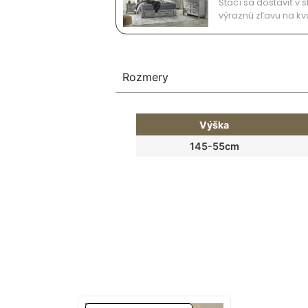
Stačí sa dostaviť 
výraznú zľavu na kv
Rozmery
Výška
145-55cm