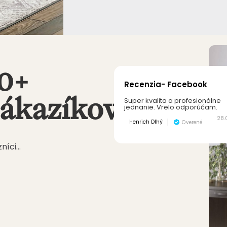
00+
Recenzia- Facebook
zákazíkov
Super kvalita a profesionálne
jednanie. Vrelo odporúčam.
28.
Henrich Dlhý
Overené
zníci…