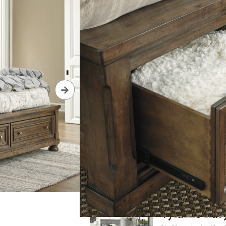
1 637,00
€
1 
Pridať do dopytu
Dostupnosť:
Ihneď k odberu(na predaj
Materiál:
Drevo
Materiál poťahu:
Bez poťahu
Dopravu zabezpečíme až k vám d
Informácie o doručení
24/7 dostupná linka
Viac informácií
Výrazné zľav