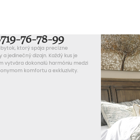
 B719-76-78-99
bytok, ktorý spája precízne
a jedinečný dizajn. Každý kus je
čím vytvára dokonalú harmóniu medzi
nonymom komfortu a exkluzivity.