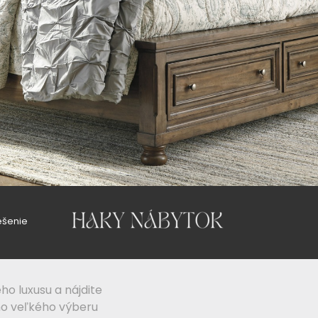
ešenie
ho luxusu a nájdite
ho veľkého výberu