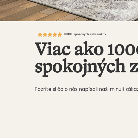
1000+ spokoných zákazníkov
Viac ako 10
spokojných 
Pozrite si čo o nás napísali naši minulí záka