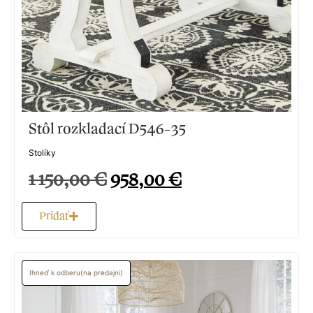
Stôl rozkladací D546-35
Stolíky
1 150,00
€
958,00
€
Pridať
Ihneď k odberu(na predajni)