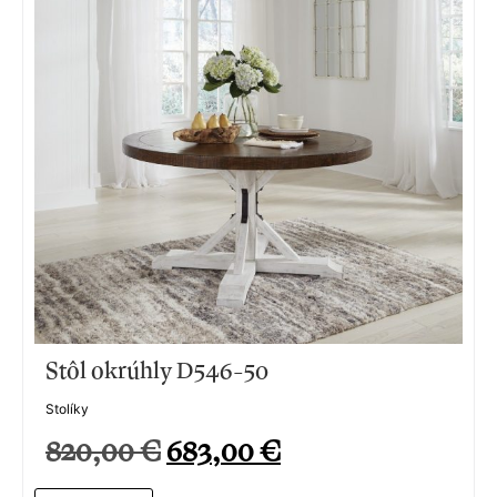
Stôl okrúhly D546-50
Stolíky
820,00
€
683,00
€