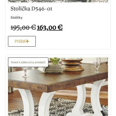
Stolička D546-01
Stoličky
195,00
€
163,00
€
Pridať
Ihneď k odberu(na predajni)