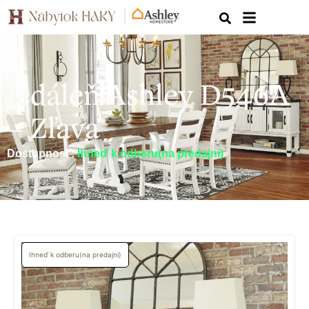
Jedáleň Ashley D546A
– Zľava
Dostupnosť:
Ihneď k odberu(na predajni)
Ihneď k odberu(na predajni)