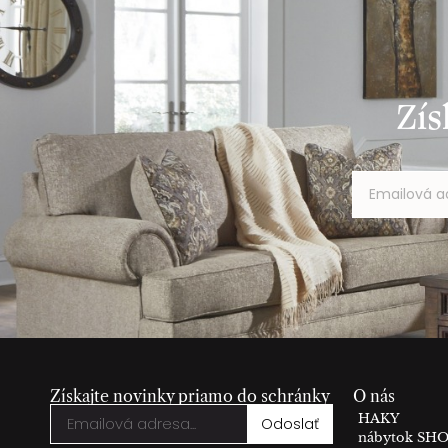
Zís
Získajte novinky priamo do schránky
O nás
HAKY
Odoslať
nábytok S