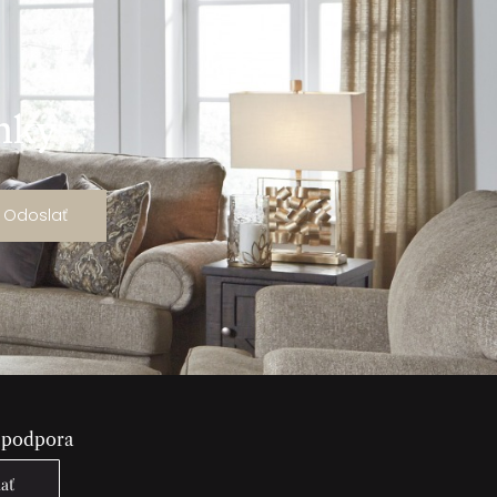
ánky
Odoslať
 podpora
lať