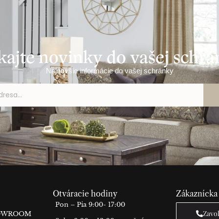
kajte novinky do vašej schr
Najnovšie informácie do vašej schránky
Otváracie hodiny
Zákaznícka
Pon – Pia 9:00- 17:00
Zavo
HOWROOM