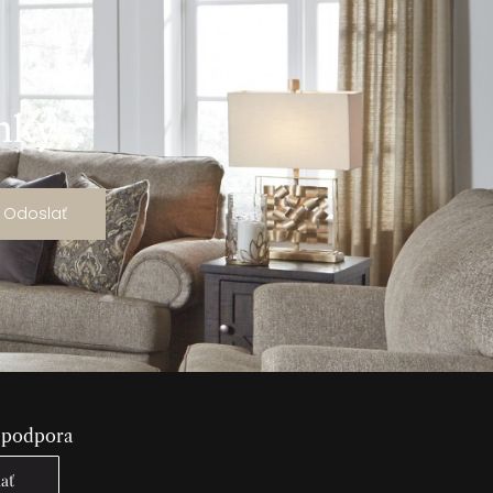
ánky
Odoslať
 podpora
lať