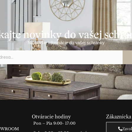
kajte novinky do vašej schr
Najnovšie informácie do vašej schránky
Otváracie hodiny
Zákaznícka
Pon – Pia 9:00- 17:00
Zavo
HOWROOM