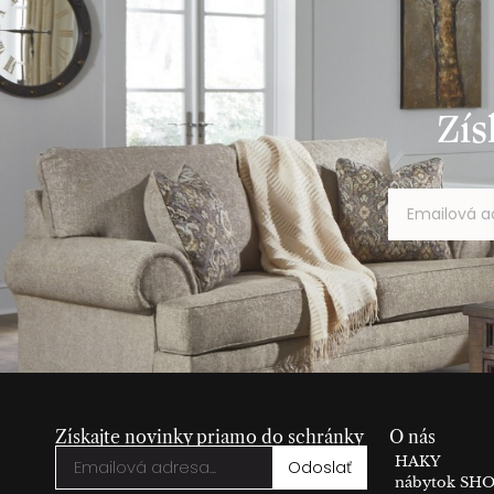
Zís
Získajte novinky priamo do schránky
O nás
HAKY
Odoslať
nábytok S