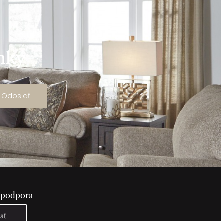
ánky
Odoslať
 podpora
lať