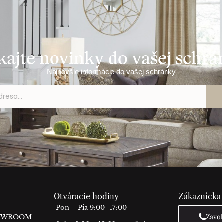
kajte novinky do vašej schr
Najnovšie informácie do vašej schránky
Otváracie hodiny
Zákaznícka
Pon – Pia 9:00- 17:00
Zavo
HOWROOM