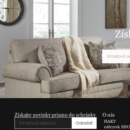
Zís
Získajte novinky priamo do schránky
O nás
HAKY
Odoslať
nábytok S