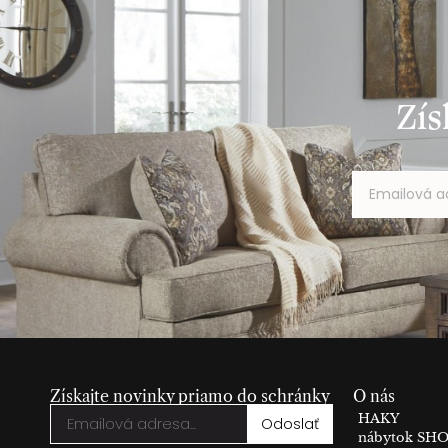
Zís
Získajte novinky priamo do schránky
O nás
HAKY
Odoslať
nábytok S