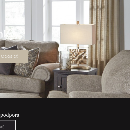
ánky
Odoslať
 podpora
lať