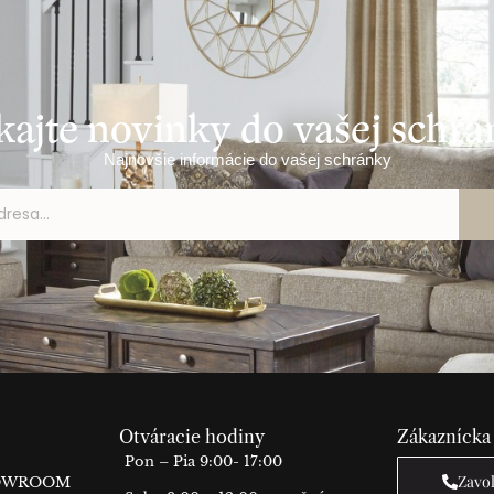
kajte novinky do vašej schr
Najnovšie informácie do vašej schránky
Otváracie hodiny
Zákaznícka
Pon – Pia 9:00- 17:00
Zavo
HOWROOM